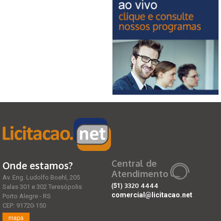
Central de
Onde estamos?
Atendimento
Av. Eng. Ludolfo Boehl, 205
(51)
3320 4444
Salas 301 e 302 Teresópolis
comercial@licitacao.net
Porto Alegre - RS
CEP: 91720-150
mapa