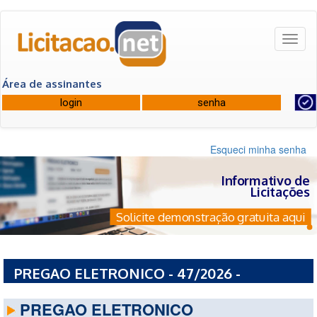
Toggl
naviga
Área de assinantes
Esqueci minha senha
Informativo de
Licitações
Solicite demonstração gratuita aqui
PREGAO ELETRONICO - 47/2026 -
PREFEITURA MUNICIPAL DE CARACOL - MS
PREGAO ELETRONICO