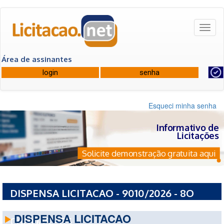
Toggl
naviga
Área de assinantes
Esqueci minha senha
Informativo de
Licitações
Solicite demonstração gratuita aqui
DISPENSA LICITACAO - 9010/2026 - 8O
BATALHAO DE BOMBEIRO MILITAR -
DISPENSA LICITACAO
CANOAS - RS