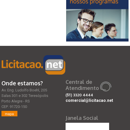
Central de
Onde estamos?
Atendimento
Av. Eng. Ludolfo Boehl, 205
(51)
3320 4444
Salas 301 e 302 Teresópolis
comercial@licitacao.net
Porto Alegre - RS
CEP: 91720-150
mapa
Janela Social