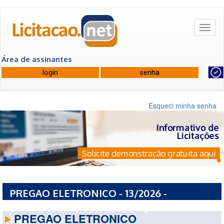
Toggl
naviga
Área de assinantes
Esqueci minha senha
Informativo de
Licitações
Solicite demonstração gratuita aqui
PREGAO ELETRONICO - 13/2026 -
PREFEITURA MUNICIPAL DE JOSE DE
PREGAO ELETRONICO
FREITAS - PI