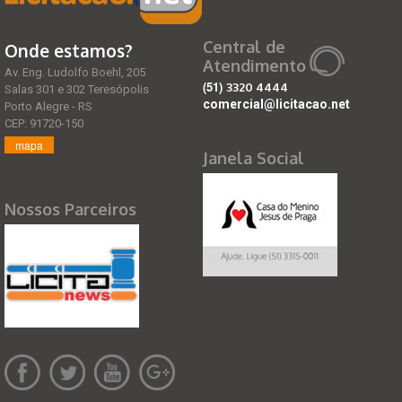
Central de
Onde estamos?
Atendimento
Av. Eng. Ludolfo Boehl, 205
(51)
3320 4444
Salas 301 e 302 Teresópolis
comercial@licitacao.net
Porto Alegre - RS
CEP: 91720-150
mapa
Janela Social
Nossos Parceiros