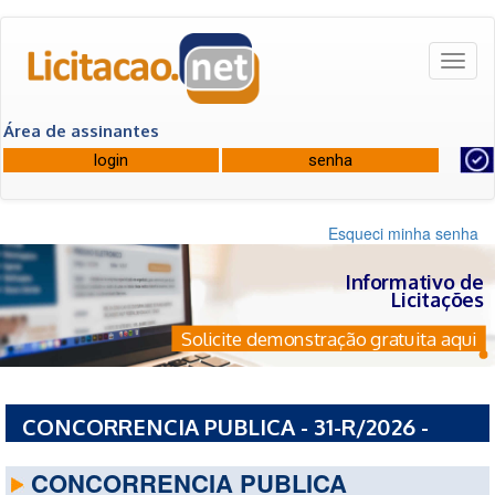
Toggl
naviga
Área de assinantes
Esqueci minha senha
Informativo de
Licitações
Solicite demonstração gratuita aqui
CONCORRENCIA PUBLICA - 31-R/2026 -
SECRETARIA DAS CIDADES - PI
CONCORRENCIA PUBLICA