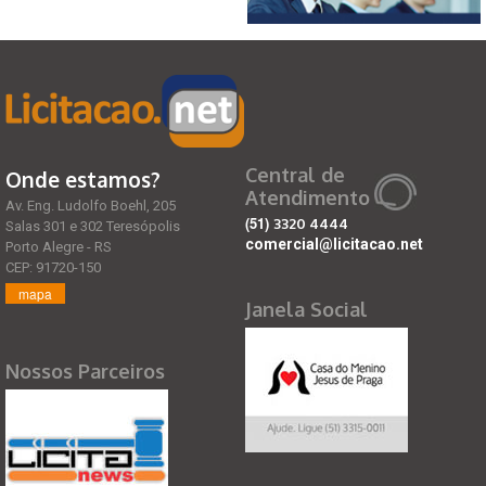
Central de
Onde estamos?
Atendimento
Av. Eng. Ludolfo Boehl, 205
(51)
3320 4444
Salas 301 e 302 Teresópolis
comercial@licitacao.net
Porto Alegre - RS
CEP: 91720-150
mapa
Janela Social
Nossos Parceiros