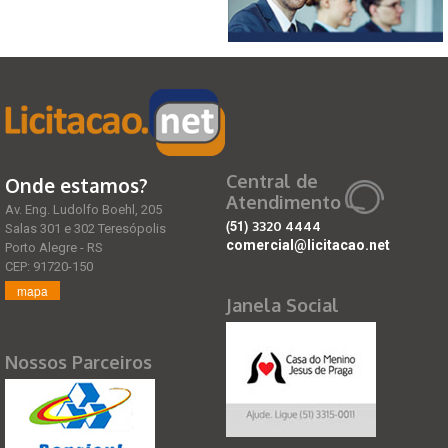
Central de
Onde estamos?
Atendimento
Av. Eng. Ludolfo Boehl, 205
(51)
3320 4444
Salas 301 e 302 Teresópolis
comercial@licitacao.net
Porto Alegre - RS
CEP: 91720-150
mapa
Janela Social
Nossos Parceiros