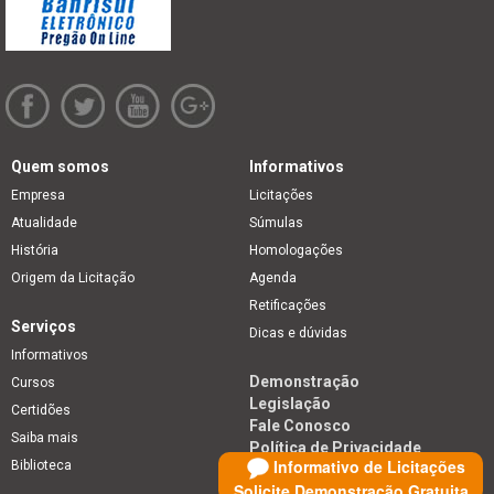
Quem somos
Informativos
Empresa
Licitações
Atualidade
Súmulas
História
Homologações
Origem da Licitação
Agenda
Retificações
Serviços
Dicas e dúvidas
Informativos
Demonstração
Cursos
Legislação
Certidões
Fale Conosco
Saiba mais
Política de Privacidade
Informativo de Licitações
Biblioteca
Solicite Demonstração Gratuita