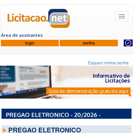
Toggl
naviga
Área de assinantes
Esqueci minha senha
Informativo de
Licitações
Solicite demonstração gratuita aqui
PREGAO ELETRONICO - 20/2026 -
PREFEITURA MUNICIPAL DE MACAU
PREGAO ELETRONICO