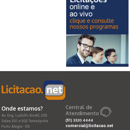
Central de
Onde estamos?
Atendimento
Av. Eng. Ludolfo Boehl, 205
(51)
3320 4444
Salas 301 e 302 Teresópolis
comercial@licitacao.net
Porto Alegre - RS