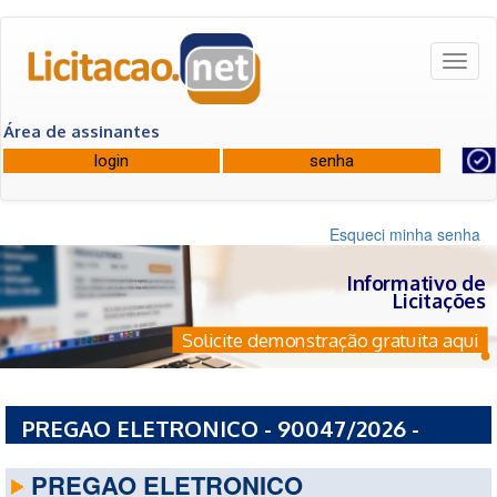
Toggl
naviga
Área de assinantes
Esqueci minha senha
Informativo de
Licitações
Solicite demonstração gratuita aqui
PREGAO ELETRONICO - 90047/2026 -
SECRETARIA DE ESTADO DA SAUDE
PREGAO ELETRONICO