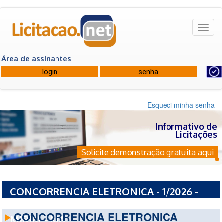
Toggl
naviga
Área de assinantes
Esqueci minha senha
Informativo de
Licitações
Solicite demonstração gratuita aqui
CONCORRENCIA ELETRONICA - 1/2026 -
PREFEITURA MUNICIPAL DE ITAPECURU
CONCORRENCIA ELETRONICA
MIRIM - MA