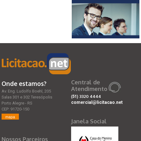
Central de
Onde estamos?
Atendimento
Av. Eng. Ludolfo Boehl, 205
(51)
3320 4444
Salas 301 e 302 Teresópolis
comercial@licitacao.net
Porto Alegre - RS
CEP: 91720-150
mapa
Janela Social
Nossos Parceiros