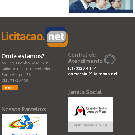
Central de
Onde estamos?
Atendimento
Av. Eng. Ludolfo Boehl, 205
(51)
3320 4444
Salas 301 e 302 Teresópolis
comercial@licitacao.net
Porto Alegre - RS
CEP: 91720-150
mapa
Janela Social
Nossos Parceiros