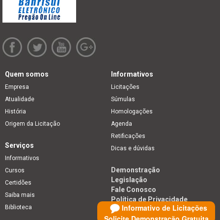
Quem somos
Informativos
Empresa
Licitações
Atualidade
Súmulas
História
Homologações
Origem da Licitação
Agenda
Retificações
Serviços
Dicas e dúvidas
Informativos
Demonstração
Cursos
Legislação
Certidões
Fale Conosco
Saiba mais
Política de Privacidade
Informativo de Licitações
Biblioteca
Solicite Demonstração Gratuita