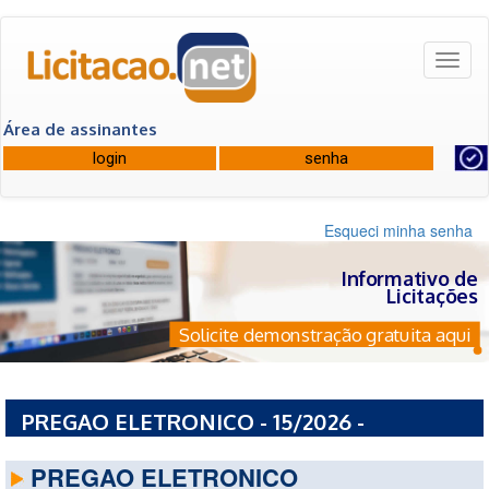
Toggl
naviga
Área de assinantes
Esqueci minha senha
Informativo de
Licitações
Solicite demonstração gratuita aqui
PREGAO ELETRONICO - 15/2026 -
PREFEITURA MUNICIPAL DE TIBAU
PREGAO ELETRONICO