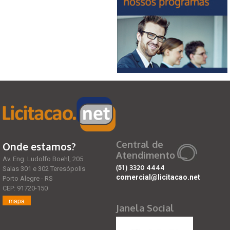
Central de
Onde estamos?
Atendimento
Av. Eng. Ludolfo Boehl, 205
(51)
3320 4444
Salas 301 e 302 Teresópolis
comercial@licitacao.net
Porto Alegre - RS
CEP: 91720-150
mapa
Janela Social