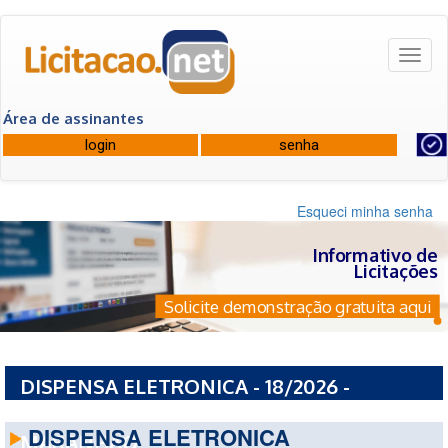
Toggl
naviga
Área de assinantes
Esqueci minha senha
Informativo de
Licitações
Solicite demonstração gratuita aqui
DISPENSA ELETRONICA - 18/2026 -
CONSELHO REGIONAL DE PSICOLOGIA DO
DISPENSA ELETRONICA
MARANHAO