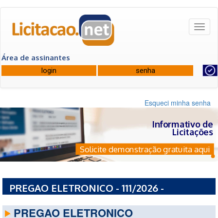
Toggl
naviga
Área de assinantes
Esqueci minha senha
Informativo de
Licitações
Solicite demonstração gratuita aqui
PREGAO ELETRONICO - 111/2026 -
PREFEITURA MUNICIPAL DE CAMACARI - BA
PREGAO ELETRONICO