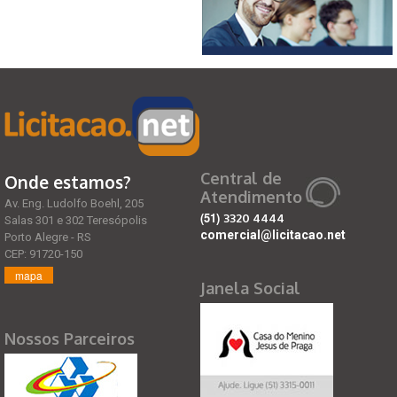
Central de
Onde estamos?
Atendimento
Av. Eng. Ludolfo Boehl, 205
(51)
3320 4444
Salas 301 e 302 Teresópolis
comercial@licitacao.net
Porto Alegre - RS
CEP: 91720-150
mapa
Janela Social
Nossos Parceiros