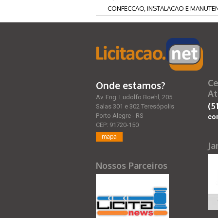
CONFECCAO, INSTALACAO E MANUTENC
Ce
Onde estamos?
At
Av. Eng. Ludolfo Boehl, 205
(5
Salas 301 e 302 Teresópolis
Porto Alegre - RS
co
CEP: 91720-150
mapa
Ja
Nossos Parceiros