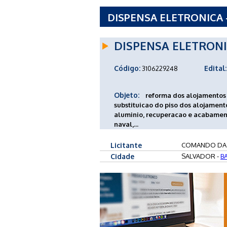
DISPENSA ELETRONICA 
DISPENSA ELETRON
Código:
Edital:
3106229248
Objeto:
reforma dos alojamentos
substituicao do piso dos alojamento
aluminio, recuperacao e acabamen
naval,...
Licitante
COMANDO DA
Cidade
SALVADOR -
B