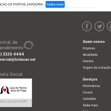
AO DE PORTAS, DIVISORIA...
Saiba mais
ntral de
Quem somos
endimento
Empresa
1)
3320 4444
Atualidade
mercial@licitacao.net
História
Origem da Licitação
nela Social
Serviços
Informativos
Cursos
Certidões
Saiba mais