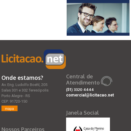
Central de
Onde estamos?
Atendimento
Av. Eng. Ludolfo Boehl, 205
(51)
3320 4444
Salas 301 e 302 Teresópolis
comercial@licitacao.net
Porto Alegre - RS
CEP: 91720-150
mapa
Janela Social
Nossos Parceiros