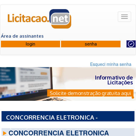
Toggl
naviga
Área de assinantes
Esqueci minha senha
Informativo de
Licitações
Solicite demonstração gratuita aqui
CONCORRENCIA ELETRONICA -
4/2026/2026 - PREFEITURA MUNICIPAL DE
CONCORRENCIA ELETRONICA
IPANEMA - MG