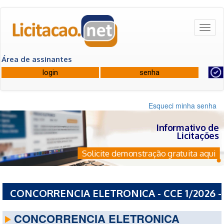
Toggl
naviga
Área de assinantes
Esqueci minha senha
Informativo de
Licitações
Solicite demonstração gratuita aqui
CONCORRENCIA ELETRONICA - CCE 1/2026 -
PREFEITURA MUNICIPAL DE MATINHOS - PR
CONCORRENCIA ELETRONICA