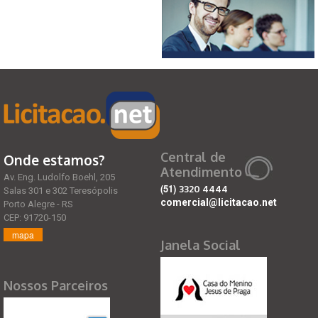
Central de
Onde estamos?
Atendimento
Av. Eng. Ludolfo Boehl, 205
(51)
3320 4444
Salas 301 e 302 Teresópolis
comercial@licitacao.net
Porto Alegre - RS
CEP: 91720-150
mapa
Janela Social
Nossos Parceiros