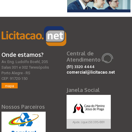
Central de
Onde estamos?
Atendimento
Av. Eng. Ludolfo Boehl, 205
(51)
3320 4444
Salas 301 e 302 Teresópolis
comercial@licitacao.net
Porto Alegre - RS
CEP: 91720-150
mapa
Janela Social
Nossos Parceiros