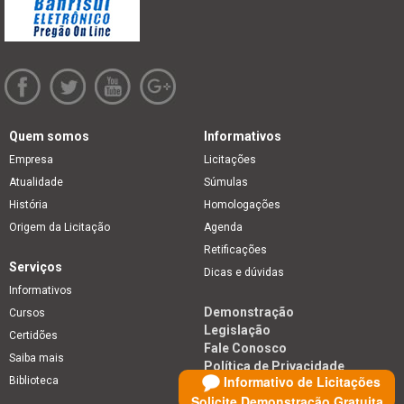
Quem somos
Informativos
Empresa
Licitações
Atualidade
Súmulas
História
Homologações
Origem da Licitação
Agenda
Retificações
Serviços
Dicas e dúvidas
Informativos
Demonstração
Cursos
Legislação
Certidões
Fale Conosco
Saiba mais
Política de Privacidade
Informativo de Licitações
Biblioteca
Solicite Demonstração Gratuita