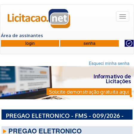
Toggl
naviga
Área de assinantes
Esqueci minha senha
Informativo de
Licitações
Solicite demonstração gratuita aqui
PREGAO ELETRONICO - FMS - 009/2026 -
FUNDO MUNICIPAL DE SAUDE DE
PREGAO ELETRONICO
ITABERABA