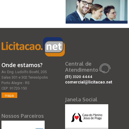
Central de
Onde estamos?
Atendimento
Av. Eng. Ludolfo Boehl, 205
(51)
3320 4444
Salas 301 e 302 Teresópolis
comercial@licitacao.net
Porto Alegre - RS
CEP: 91720-150
mapa
Janela Social
Nossos Parceiros