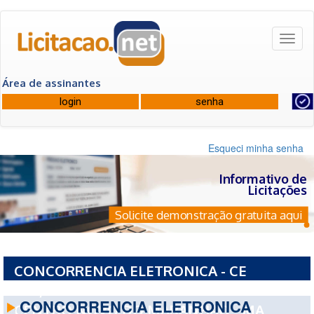
Toggl
naviga
Área de assinantes
Esqueci minha senha
Informativo de
Licitações
Solicite demonstração gratuita aqui
CONCORRENCIA ELETRONICA - CE
024/2026 - PREFEITURA MUNICIPAL DE
CONCORRENCIA ELETRONICA
CENTRO NOVO DO MARANHAO - MA