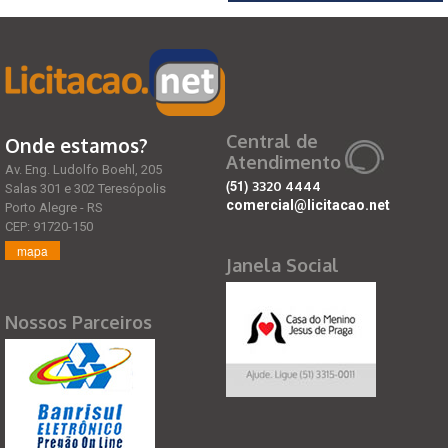
Central de
Onde estamos?
Atendimento
Av. Eng. Ludolfo Boehl, 205
(51)
3320 4444
Salas 301 e 302 Teresópolis
comercial@licitacao.net
Porto Alegre - RS
CEP: 91720-150
mapa
Janela Social
Nossos Parceiros