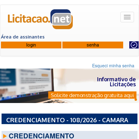
Toggl
naviga
Área de assinantes
Esqueci minha senha
Informativo de
Licitações
Solicite demonstração gratuita aqui
CREDENCIAMENTO - 108/2026 - CAMARA
DOS DEPUTADOS
CREDENCIAMENTO