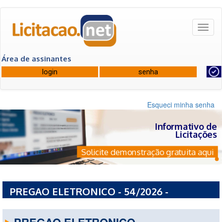
Toggl
naviga
Área de assinantes
Esqueci minha senha
Informativo de
Licitações
Solicite demonstração gratuita aqui
PREGAO ELETRONICO - 54/2026 -
PREFEITURA MUNICIPAL DE PANAMBI - RS
PREGAO ELETRONICO