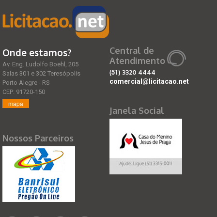
Central de
Onde estamos?
Atendimento
Av. Eng. Ludolfo Boehl, 205
(51)
3320 4444
Salas 301 e 302 Teresópolis
comercial@licitacao.net
Porto Alegre - RS
CEP: 91720-150
mapa
Janela Social
Nossos Parceiros