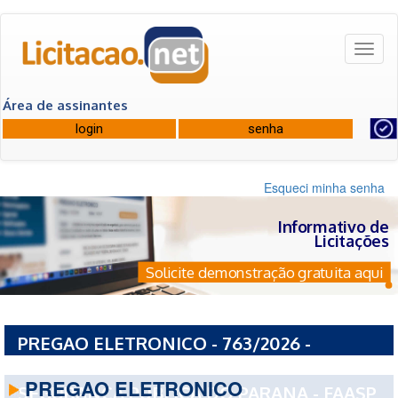
Toggl
naviga
Área de assinantes
Esqueci minha senha
Informativo de
Licitações
Solicite demonstração gratuita aqui
PREGAO ELETRONICO - 763/2026 -
FUNDACAO DE APOIO A ATIVIDADE DE
PREGAO ELETRONICO
SEGURANCA PUBLICA DO PARANA - FAASP