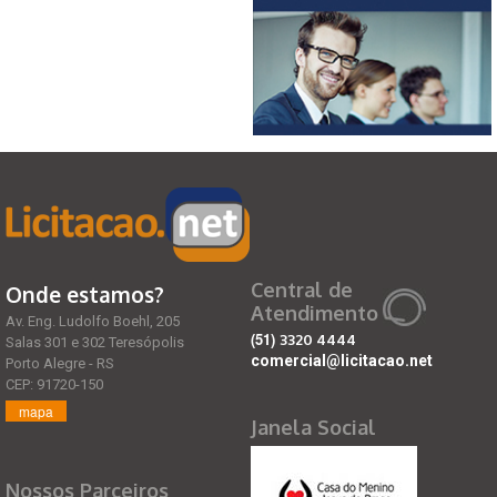
Central de
Onde estamos?
Atendimento
Av. Eng. Ludolfo Boehl, 205
(51)
3320 4444
Salas 301 e 302 Teresópolis
comercial@licitacao.net
Porto Alegre - RS
CEP: 91720-150
mapa
Janela Social
Nossos Parceiros