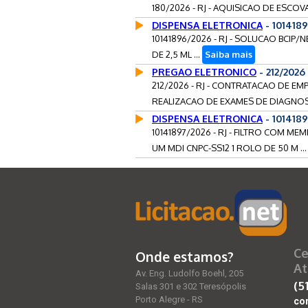
180/2026 - RJ - AQUISICAO DE ESCO
DISPENSA ELETRONICA
- 101418
10141896/2026 - RJ - SOLUCAO BCIP/
DE 2,5 ML ...
Saiba mais
PREGAO ELETRONICO
- 212/2026
212/2026 - RJ - CONTRATACAO DE E
REALIZACAO DE EXAMES DE DIAGNOS
DISPENSA ELETRONICA
- 1014189
10141897/2026 - RJ - FILTRO COM 
UM MDI CNPC-SS12 1 ROLO DE 50 M ..
Ce
Onde estamos?
At
Av. Eng. Ludolfo Boehl, 205
(5
Salas 301 e 302 Teresópolis
Porto Alegre - RS
co