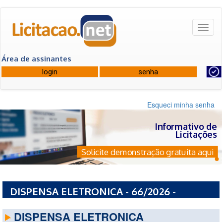
Toggl
naviga
Área de assinantes
Esqueci minha senha
Informativo de
Licitações
Solicite demonstração gratuita aqui
DISPENSA ELETRONICA - 66/2026 -
PREFEITURA MUNICIPAL DE PIRAUBA - MG
DISPENSA ELETRONICA