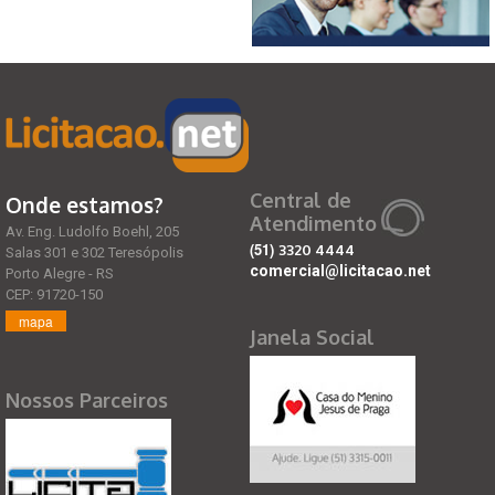
Central de
Onde estamos?
Atendimento
Av. Eng. Ludolfo Boehl, 205
(51)
3320 4444
Salas 301 e 302 Teresópolis
comercial@licitacao.net
Porto Alegre - RS
CEP: 91720-150
mapa
Janela Social
Nossos Parceiros