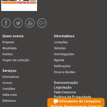
Quem somos
Informativos
Empresa
Licitações
Atualidade
Súmulas
História
Homologações
Origem da Licitação
Agenda
Retificações
Serviços
Dicas e dúvidas
Informativos
Demonstração
Cursos
Legislação
Certidões
Fale Conosco
Saiba mais
Política de Privacidade
Informativo de Licitações
Biblioteca
Solicite Demonstração Gratuita