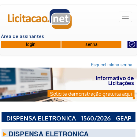
Toggl
naviga
Área de assinantes
Esqueci minha senha
Informativo de
Licitações
Solicite demonstração gratuita aqui
DISPENSA ELETRONICA - 1560/2026 - GEAP
AUTOGESTAO EM SAUDE - DF
DISPENSA ELETRONICA