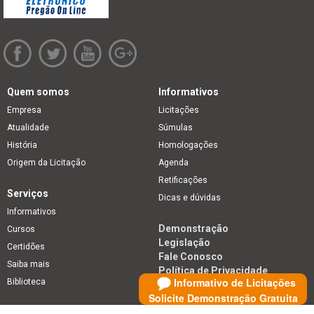
Quem somos
Informativos
Empresa
Licitações
Atualidade
Súmulas
História
Homologações
Origem da Licitação
Agenda
Retificações
Serviços
Dicas e dúvidas
Informativos
Demonstração
Cursos
Legislação
Certidões
Fale Conosco
Saiba mais
Política de Privacidade
Informativo de Licitações
Biblioteca
Solicite Demonstração Gratuita