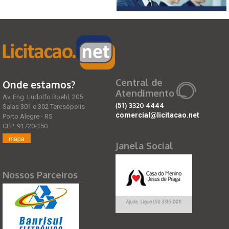
Central de
Onde estamos?
Atendimento
Av. Eng. Ludolfo Boehl, 205
(51)
3320 4444
Salas 301 e 302 Teresópolis
comercial@licitacao.net
Porto Alegre - RS
CEP: 91720-150
mapa
Janela Social
Nossos Parceiros