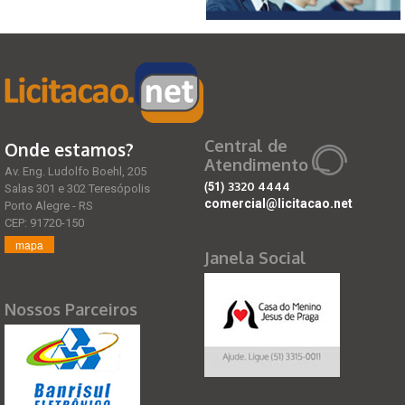
Central de
Onde estamos?
Atendimento
Av. Eng. Ludolfo Boehl, 205
(51)
3320 4444
Salas 301 e 302 Teresópolis
comercial@licitacao.net
Porto Alegre - RS
CEP: 91720-150
mapa
Janela Social
Nossos Parceiros