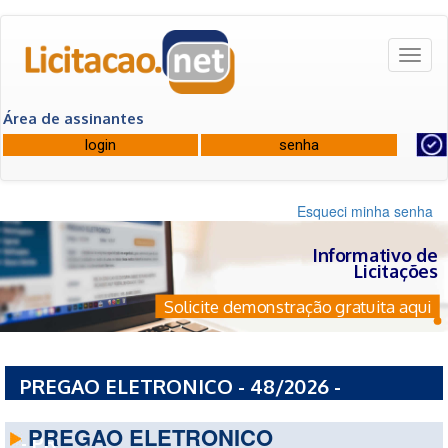
Toggl
naviga
Área de assinantes
Esqueci minha senha
Informativo de
Licitações
Solicite demonstração gratuita aqui
PREGAO ELETRONICO - 48/2026 -
PREFEITURA MUNICIPAL DE MANDAGUACU
PREGAO ELETRONICO
- PR