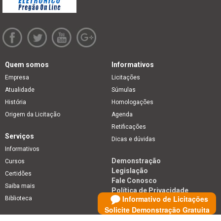
Quem somos
Informativos
Empresa
Licitações
Atualidade
Súmulas
História
Homologações
Origem da Licitação
Agenda
Retificações
Serviços
Dicas e dúvidas
Informativos
Demonstração
Cursos
Legislação
Certidões
Fale Conosco
Saiba mais
Política de Privacidade
Informativo de Licitações
Biblioteca
Solicite Demonstração Gratuita