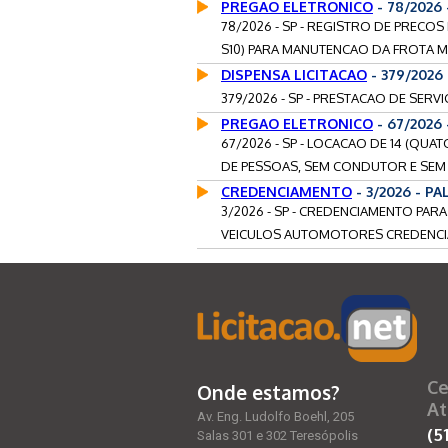
PREGAO ELETRONICO
- 78/2026
78/2026 - SP - REGISTRO DE PRECOS
S10) PARA MANUTENCAO DA FROTA MUN
DISPENSA LICITACAO
- 379/2026 
379/2026 - SP - PRESTACAO DE SERV
PREGAO ELETRONICO
- 67/2026
67/2026 - SP - LOCACAO DE 14 (Q
DE PESSOAS, SEM CONDUTOR E SEM
CREDENCIAMENTO
- 3/2026 - P
3/2026 - SP - CREDENCIAMENTO PAR
VEICULOS AUTOMOTORES CREDENCIA
Ce
Onde estamos?
At
Av. Eng. Ludolfo Boehl, 205
(5
Salas 301 e 302 Teresópolis