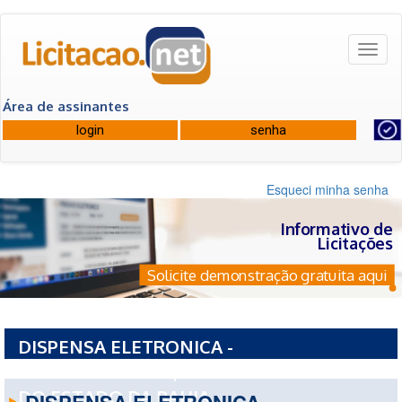
Toggl
naviga
Área de assinantes
Esqueci minha senha
Informativo de
Licitações
Solicite demonstração gratuita aqui
DISPENSA ELETRONICA -
PCE1161020260109/2026 - UNIVERSIDADE
DO ESTADO DA BAHIA
DISPENSA ELETRONICA