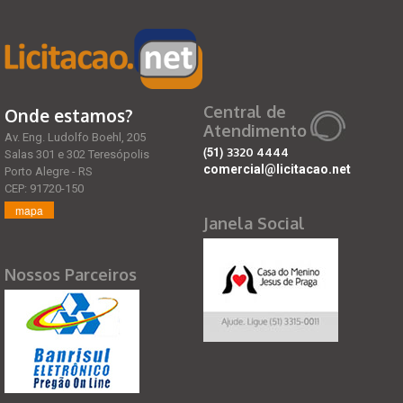
Central de
Onde estamos?
Atendimento
Av. Eng. Ludolfo Boehl, 205
(51)
3320 4444
Salas 301 e 302 Teresópolis
comercial@licitacao.net
Porto Alegre - RS
CEP: 91720-150
mapa
Janela Social
Nossos Parceiros