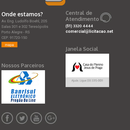
Central de
Onde estamos?
Atendimento
Av. Eng. Ludolfo Boehl, 205
(51)
3320 4444
Salas 301 e 302 Teresópolis
comercial@licitacao.net
Porto Alegre - RS
CEP: 91720-150
mapa
Janela Social
Nossos Parceiros