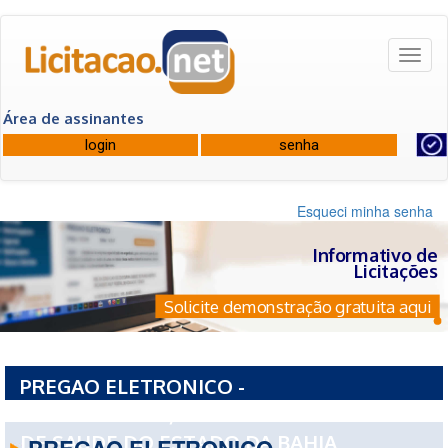
Toggl
naviga
Área de assinantes
Esqueci minha senha
Informativo de
Licitações
Solicite demonstração gratuita aqui
PREGAO ELETRONICO -
19180PE1262026/2026 - FUNDO ESTADUAL
DE SAUDE DO ESTADO DA BAHIA
PREGAO ELETRONICO