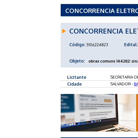
CONCORRENCIA ELETRON
SECRETARIA DE INFRA-
CONCORRENCIA ELE
Código:
Edital:
3106224823
Objeto:
obras comuns 144282: sina
Licitante
SECRETARIA D
Cidade
SALVADOR -
B