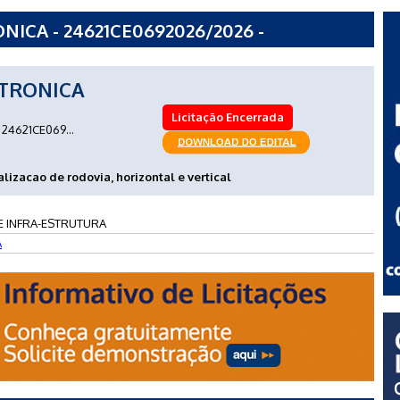
ICA - 24621CE0692026/2026 -
ESTRUTURA
TRONICA
Licitação Encerrada
24621CE069...
lizacao de rodovia, horizontal e vertical
E INFRA-ESTRUTURA
A