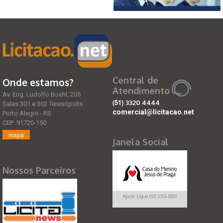
Central de
Onde estamos?
Atendimento
Av. Eng. Ludolfo Boehl, 205
(51)
3320 4444
Salas 301 e 302 Teresópolis
comercial@licitacao.net
Porto Alegre - RS
CEP: 91720-150
mapa
Janela Social
Nossos Parceiros