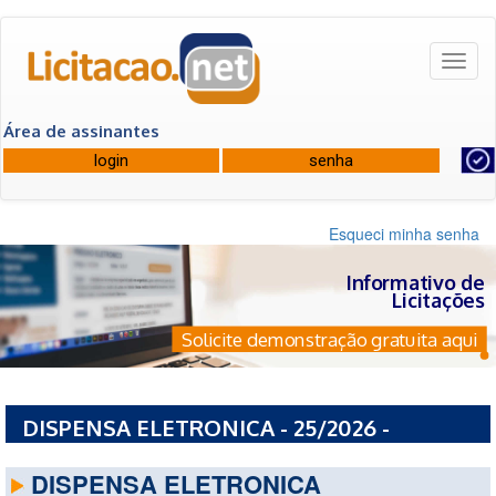
Toggl
naviga
Área de assinantes
Esqueci minha senha
Informativo de
Licitações
Solicite demonstração gratuita aqui
DISPENSA ELETRONICA - 25/2026 -
DEFENSORIA PUBLICA DA UNIAO
DISPENSA ELETRONICA