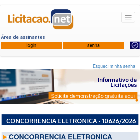
Toggl
naviga
Área de assinantes
Esqueci minha senha
Informativo de
Licitações
Solicite demonstração gratuita aqui
CONCORRENCIA ELETRONICA - 10626/2026
- PREFEITURA MUNICIPAL DE CONCEICAO
CONCORRENCIA ELETRONICA
DOS OUROS - MG