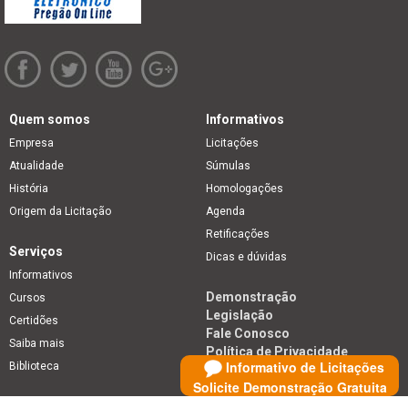
Quem somos
Informativos
Empresa
Licitações
Atualidade
Súmulas
História
Homologações
Origem da Licitação
Agenda
Retificações
Serviços
Dicas e dúvidas
Informativos
Demonstração
Cursos
Legislação
Certidões
Fale Conosco
Saiba mais
Política de Privacidade
Informativo de Licitações
Biblioteca
Solicite Demonstração Gratuita