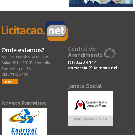
Central de
Onde estamos?
Atendimento
Av. Eng. Ludolfo Boehl, 205
(51)
3320 4444
Salas 301 e 302 Teresópolis
comercial@licitacao.net
Porto Alegre - RS
CEP: 91720-150
mapa
Janela Social
Nossos Parceiros