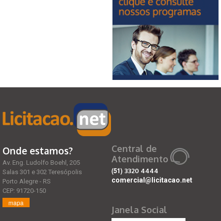
Central de
Onde estamos?
Atendimento
Av. Eng. Ludolfo Boehl, 205
(51)
3320 4444
Salas 301 e 302 Teresópolis
comercial@licitacao.net
Porto Alegre - RS
CEP: 91720-150
mapa
Janela Social