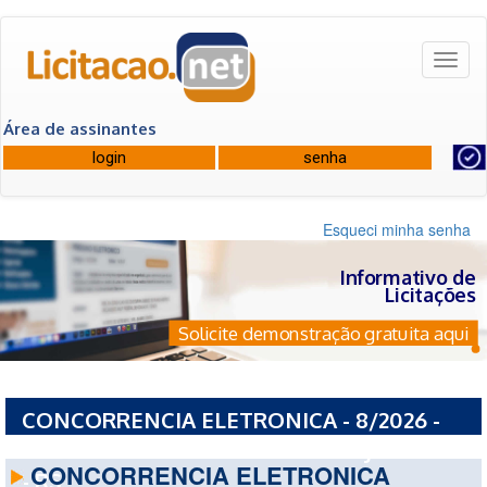
Toggl
naviga
Área de assinantes
Esqueci minha senha
Informativo de
Licitações
Solicite demonstração gratuita aqui
CONCORRENCIA ELETRONICA - 8/2026 -
PREFEITURA MUNICIPAL DE SAO JERONIMO
CONCORRENCIA ELETRONICA
- RS