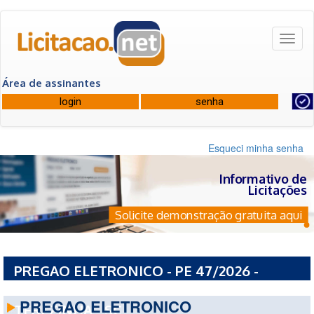
Toggl
naviga
Área de assinantes
Esqueci minha senha
Informativo de
Licitações
Solicite demonstração gratuita aqui
PREGAO ELETRONICO - PE 47/2026 -
PREFEITURA MUNICIPAL DE SANTA
PREGAO ELETRONICO
TEREZINHA - SC