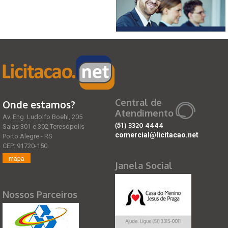
Central de
Onde estamos?
Atendimento
Av. Eng. Ludolfo Boehl, 205
(51)
3320 4444
Salas 301 e 302 Teresópolis
comercial@licitacao.net
Porto Alegre - RS
CEP: 91720-150
mapa
Janela Social
Nossos Parceiros