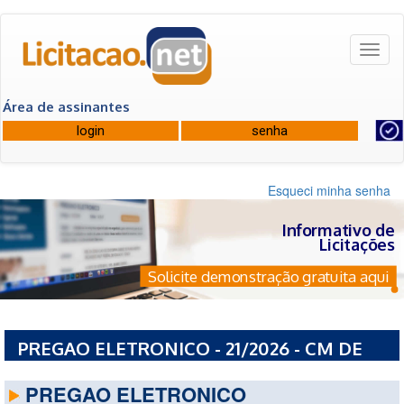
Toggl
naviga
Área de assinantes
Esqueci minha senha
Informativo de
Licitações
Solicite demonstração gratuita aqui
PREGAO ELETRONICO - 21/2026 - CM DE
PORTO ALEGRE
PREGAO ELETRONICO