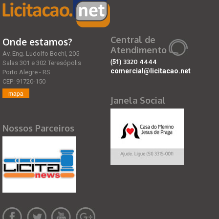
Central de
Onde estamos?
Atendimento
Av. Eng. Ludolfo Boehl, 205
(51)
3320 4444
Salas 301 e 302 Teresópolis
comercial@licitacao.net
Porto Alegre - RS
CEP: 91720-150
mapa
Janela Social
Nossos Parceiros