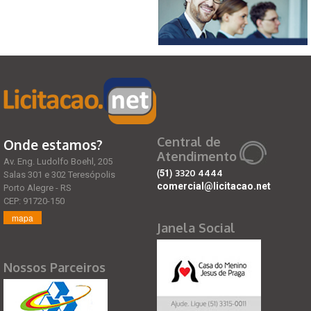
Central de
Onde estamos?
Atendimento
Av. Eng. Ludolfo Boehl, 205
(51)
3320 4444
Salas 301 e 302 Teresópolis
comercial@licitacao.net
Porto Alegre - RS
CEP: 91720-150
mapa
Janela Social
Nossos Parceiros