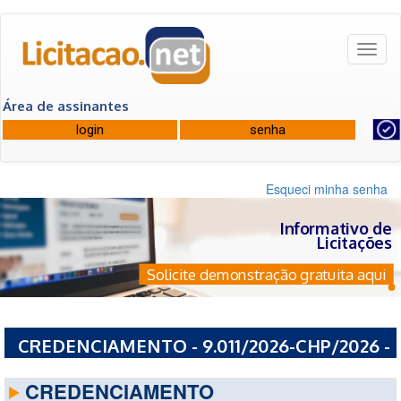
Toggl
naviga
Área de assinantes
Esqueci minha senha
Informativo de
Licitações
Solicite demonstração gratuita aqui
CREDENCIAMENTO - 9.011/2026-CHP/2026 -
PREFEITURA MUNICIPAL DE PACATUBA - CE
CREDENCIAMENTO