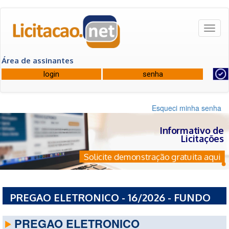
Toggl
naviga
Área de assinantes
Esqueci minha senha
Informativo de
Licitações
Solicite demonstração gratuita aqui
PREGAO ELETRONICO - 16/2026 - FUNDO
MUNICIPAL DE EDUCACAO - FME
PREGAO ELETRONICO