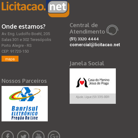
Central de
Onde estamos?
Atendimento
Av. Eng. Ludolfo Boehl, 205
(51)
3320 4444
Salas 301 e 302 Teresópolis
comercial@licitacao.net
Porto Alegre - RS
CEP: 91720-150
mapa
Janela Social
Nossos Parceiros