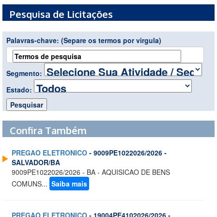
Pesquisa de Licitações
Palavras-chave:
(Separe os termos por virgula)
Segmento:
Estado:
Confira Também
PREGAO ELETRONICO
- 9009PE1022026/2026 -
SALVADOR/BA
9009PE1022026/2026 - BA - AQUISICAO DE BENS
COMUNS...
Saiba mais
PREGAO ELETRONICO
- 19004PE4102026/2026 -