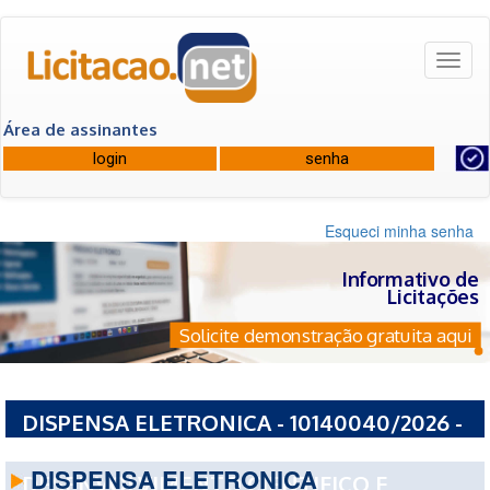
Toggl
naviga
Área de assinantes
Esqueci minha senha
Informativo de
Licitações
Solicite demonstração gratuita aqui
DISPENSA ELETRONICA - 10140040/2026 -
FIOTEC - FUNDACAO PARA O
DISPENSA ELETRONICA
DESENVOLVIMENTO CIENTIFICO E