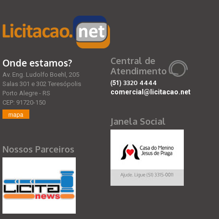
Central de
Onde estamos?
Atendimento
Av. Eng. Ludolfo Boehl, 205
(51)
3320 4444
Salas 301 e 302 Teresópolis
comercial@licitacao.net
Porto Alegre - RS
CEP: 91720-150
mapa
Janela Social
Nossos Parceiros