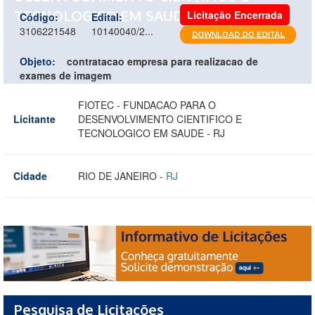
TECNOLOGICO EM SAUDE - RJ
Licitação Encerrada
Código:
Edital:
3106221548
10140040/2...
Objeto:
contratacao empresa para realizacao de
exames de imagem
FIOTEC - FUNDACAO PARA O
Licitante
DESENVOLVIMENTO CIENTIFICO E
TECNOLOGICO EM SAUDE - RJ
Cidade
RIO DE JANEIRO -
RJ
Pesquisa de Licitações