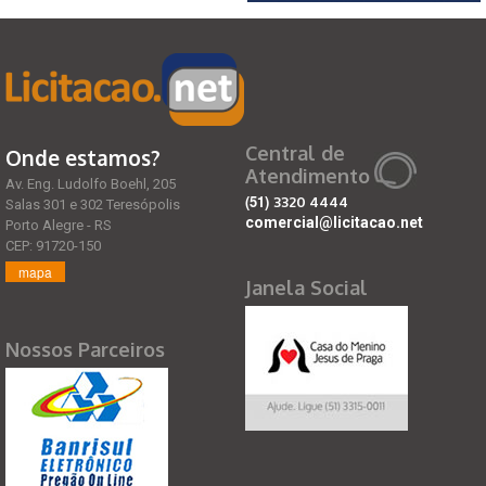
Central de
Onde estamos?
Atendimento
Av. Eng. Ludolfo Boehl, 205
(51)
3320 4444
Salas 301 e 302 Teresópolis
comercial@licitacao.net
Porto Alegre - RS
CEP: 91720-150
mapa
Janela Social
Nossos Parceiros