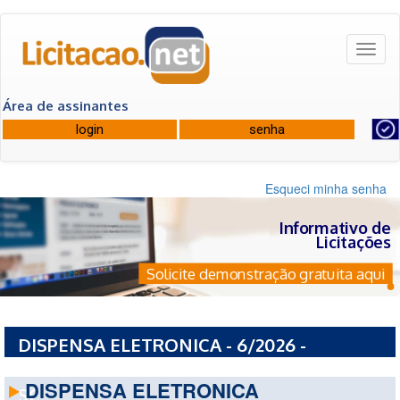
Toggl
naviga
Área de assinantes
Esqueci minha senha
Informativo de
Licitações
Solicite demonstração gratuita aqui
DISPENSA ELETRONICA - 6/2026 -
PREFEITURA MUNICIPAL DE PASSOS MAIA -
DISPENSA ELETRONICA
SC