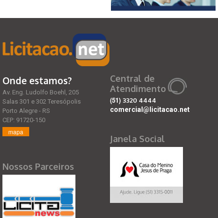
Central de
Onde estamos?
Atendimento
Av. Eng. Ludolfo Boehl, 205
(51)
3320 4444
Salas 301 e 302 Teresópolis
comercial@licitacao.net
Porto Alegre - RS
CEP: 91720-150
mapa
Janela Social
Nossos Parceiros