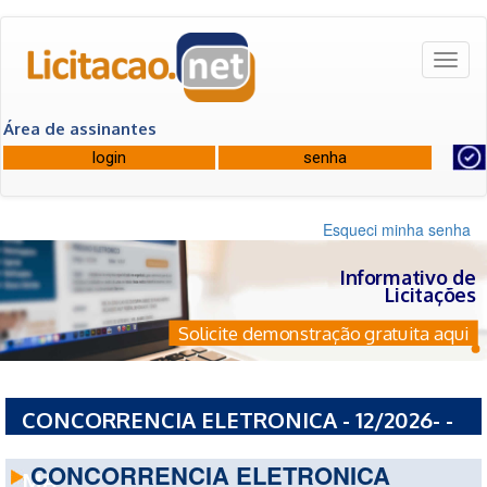
Toggl
naviga
Área de assinantes
Esqueci minha senha
Informativo de
Licitações
Solicite demonstração gratuita aqui
CONCORRENCIA ELETRONICA - 12/2026- -
PREFEITURA MUNICIPAL DE SITIO NOVO -
CONCORRENCIA ELETRONICA
MA