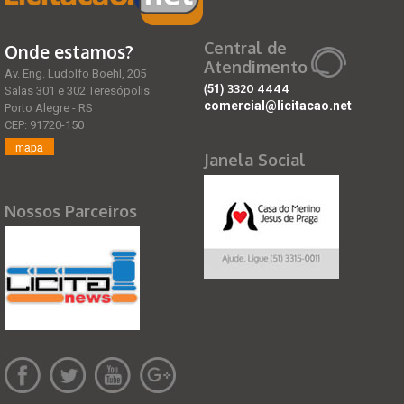
Central de
Onde estamos?
Atendimento
Av. Eng. Ludolfo Boehl, 205
(51)
3320 4444
Salas 301 e 302 Teresópolis
comercial@licitacao.net
Porto Alegre - RS
CEP: 91720-150
mapa
Janela Social
Nossos Parceiros