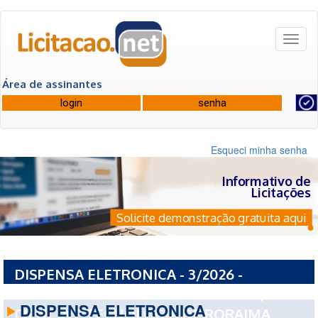
Toggl
naviga
Área de assinantes
Esqueci minha senha
Informativo de
Licitações
Solicite demonstração gratuita aqui
DISPENSA ELETRONICA - 3/2026 -
INSTITUTO FEDERAL DE EDUCACAO,
DISPENSA ELETRONICA
CIENCIA E TECNOLOGIA DE RORAIMA