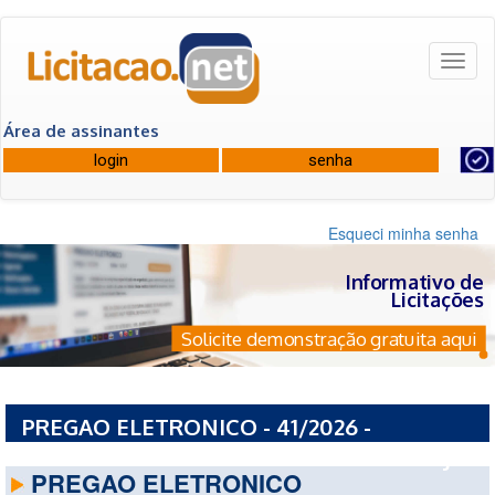
Toggl
naviga
Área de assinantes
Esqueci minha senha
Informativo de
Licitações
Solicite demonstração gratuita aqui
PREGAO ELETRONICO - 41/2026 -
PREFEITURA MUNICIPAL DE ITATIAIA - RJ
PREGAO ELETRONICO