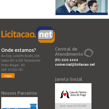
Central de
Onde estamos?
Atendimento
Av. Eng. Ludolfo Boehl, 205
(51)
3320 4444
Salas 301 e 302 Teresópolis
comercial@licitacao.net
Porto Alegre - RS
CEP: 91720-150
mapa
Janela Social
Nossos Parceiros