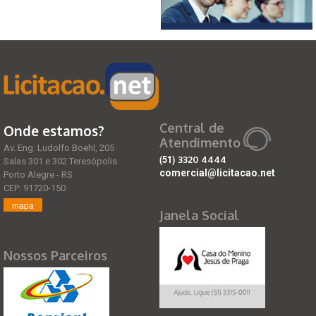
Central de
Onde estamos?
Atendimento
Av. Eng. Ludolfo Boehl, 205
(51)
3320 4444
Salas 301 e 302 Teresópolis
comercial@licitacao.net
Porto Alegre - RS
CEP: 91720-150
mapa
Janela Social
Nossos Parceiros