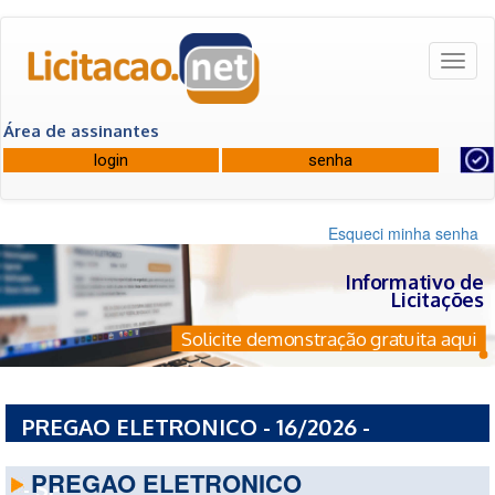
Toggl
naviga
Área de assinantes
Esqueci minha senha
Informativo de
Licitações
Solicite demonstração gratuita aqui
PREGAO ELETRONICO - 16/2026 -
PREFEITURA MUNICIPAL DE TUPI PAULISTA
PREGAO ELETRONICO
- SP