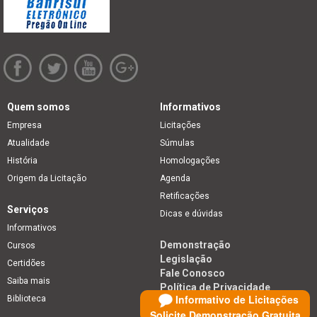
Quem somos
Informativos
Empresa
Licitações
Atualidade
Súmulas
História
Homologações
Origem da Licitação
Agenda
Retificações
Serviços
Dicas e dúvidas
Informativos
Demonstração
Cursos
Legislação
Certidões
Fale Conosco
Saiba mais
Política de Privacidade
Informativo de Licitações
Biblioteca
Solicite Demonstração Gratuita