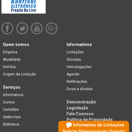
Quem somos
Informativos
Empresa
Licitações
Atualidade
Súmulas
História
Homologações
Origem da Licitação
Agenda
Retificações
Serviços
Dicas e dúvidas
Informativos
Demonstração
Cursos
Legislação
Certidões
Fale Conosco
Saiba mais
Política de Privacidade
Informativo de Licitações
Biblioteca
Solicite Demonstração Gratuita