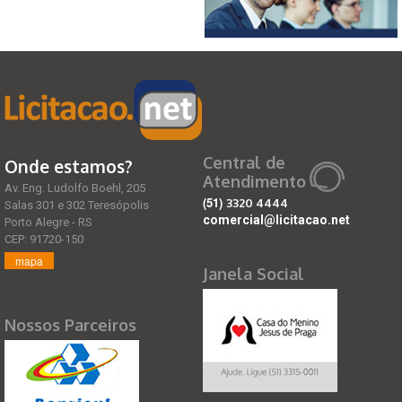
Central de
Onde estamos?
Atendimento
Av. Eng. Ludolfo Boehl, 205
(51)
3320 4444
Salas 301 e 302 Teresópolis
comercial@licitacao.net
Porto Alegre - RS
CEP: 91720-150
mapa
Janela Social
Nossos Parceiros