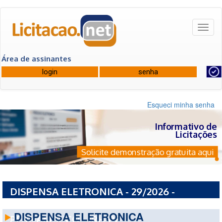
Toggl
naviga
Área de assinantes
Esqueci minha senha
Informativo de
Licitações
Solicite demonstração gratuita aqui
DISPENSA ELETRONICA - 29/2026 -
INSTITUTO DE RECURSOS HUMANOS DE
DISPENSA ELETRONICA
PERNAMBUCO - IRH-PE