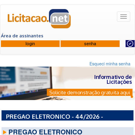
Toggl
naviga
Área de assinantes
Esqueci minha senha
Informativo de
Licitações
Solicite demonstração gratuita aqui
PREGAO ELETRONICO - 44/2026 -
PREFEITURA MUNICIPAL DE NOVA
PREGAO ELETRONICO
BANDEIRANTES - MT