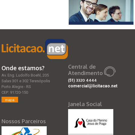
Central de
Onde estamos?
Atendimento
Av. Eng. Ludolfo Boehl, 205
(51)
3320 4444
Salas 301 e 302 Teresópolis
comercial@licitacao.net
Porto Alegre - RS
CEP: 91720-150
mapa
Janela Social
Nossos Parceiros