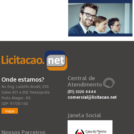
Central de
Onde estamos?
Atendimento
Av. Eng. Ludolfo Boehl, 205
(51)
3320 4444
Salas 301 e 302 Teresópolis
comercial@licitacao.net
Porto Alegre - RS
CEP: 91720-150
mapa
Janela Social
Nossos Parceiros