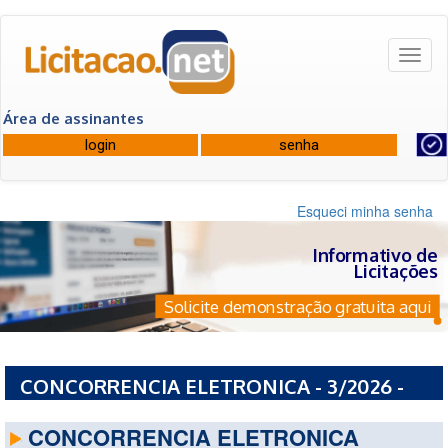
Toggl
naviga
Área de assinantes
Esqueci minha senha
Informativo de
Licitações
Solicite demonstração gratuita aqui
CONCORRENCIA ELETRONICA - 3/2026 -
PREFEITURA MUNICIPAL DE MARACAS - BA
CONCORRENCIA ELETRONICA