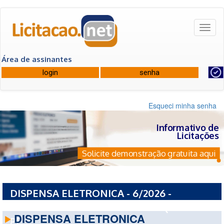
Toggl
naviga
Área de assinantes
Esqueci minha senha
Informativo de
Licitações
Solicite demonstração gratuita aqui
DISPENSA ELETRONICA - 6/2026 -
PREFEITURA MUNICIPAL DE ITAQUITINGA -
DISPENSA ELETRONICA
PE