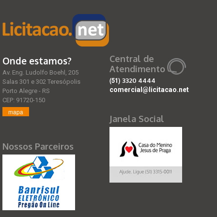
Central de
Onde estamos?
Atendimento
Av. Eng. Ludolfo Boehl, 205
(51)
3320 4444
Salas 301 e 302 Teresópolis
comercial@licitacao.net
Porto Alegre - RS
CEP: 91720-150
mapa
Janela Social
Nossos Parceiros