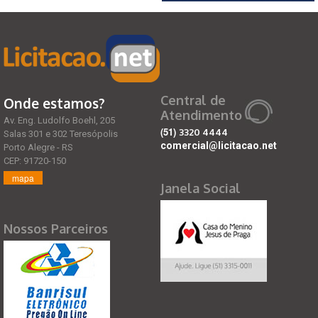
Central de
Onde estamos?
Atendimento
Av. Eng. Ludolfo Boehl, 205
(51)
3320 4444
Salas 301 e 302 Teresópolis
comercial@licitacao.net
Porto Alegre - RS
CEP: 91720-150
mapa
Janela Social
Nossos Parceiros