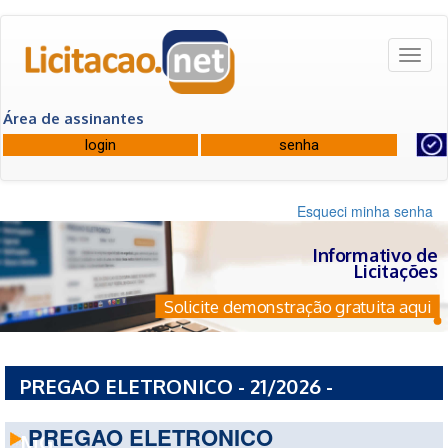
Toggl
naviga
Área de assinantes
Esqueci minha senha
Informativo de
Licitações
Solicite demonstração gratuita aqui
PREGAO ELETRONICO - 21/2026 -
PREFEITURA MUNICIPAL DE ITUIUTABA -
PREGAO ELETRONICO
MG