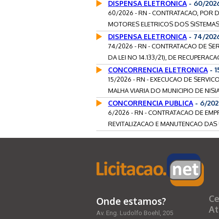
DISPENSA ELETRONICA
- 60/202
60/2026 - RN - CONTRATACAO, POR 
MOTORES ELETRICOS DOS SISTEMAS 
DISPENSA ELETRONICA
- 74/202
74/2026 - RN - CONTRATACAO DE SERV
DA LEI NO 14.133/21), DE RECUPERACA
CONCORRENCIA ELETRONICA
- 1
15/2026 - RN - EXECUCAO DE SERV
MALHA VIARIA DO MUNICIPIO DE NISI
CONCORRENCIA PUBLICA
- 6/20
6/2026 - RN - CONTRATACAO DE EMP
REVITALIZACAO E MANUTENCAO DAS UB
Ce
Onde estamos?
At
Av. Eng. Ludolfo Boehl, 205