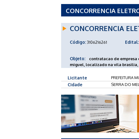
CONCORRENCIA ELETRON
SERRA DO MEL - RN
CONCORRENCIA ELE
Código:
Edital:
3106216261
Objeto:
contratacao de empresa 
miguel, localizado na vila brasilia,
Licitante
PREFEITURA MU
Cidade
SERRA DO MEL