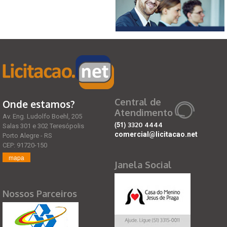
Central de
Onde estamos?
Atendimento
Av. Eng. Ludolfo Boehl, 205
(51)
3320 4444
Salas 301 e 302 Teresópolis
comercial@licitacao.net
Porto Alegre - RS
CEP: 91720-150
mapa
Janela Social
Nossos Parceiros