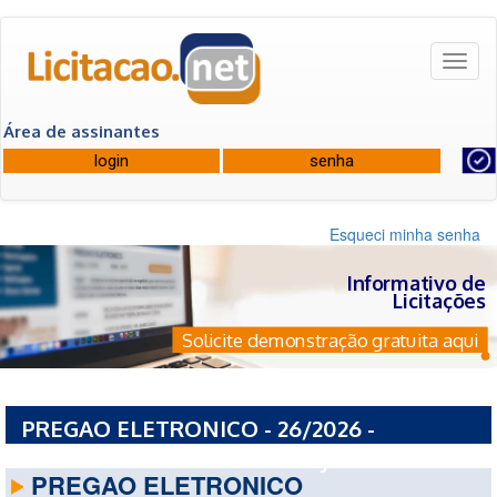
Toggl
naviga
Área de assinantes
Esqueci minha senha
Informativo de
Licitações
Solicite demonstração gratuita aqui
PREGAO ELETRONICO - 26/2026 -
PREFEITURA MUNICIPAL DE JUPIA - SC
PREGAO ELETRONICO