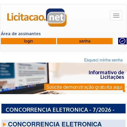
Toggl
naviga
Área de assinantes
Esqueci minha senha
Informativo de
Licitações
Solicite demonstração gratuita aqui
CONCORRENCIA ELETRONICA - 7/2026 -
PREFEITURA MUNICIPAL DE SAO JOSE DOS
CONCORRENCIA ELETRONICA
CORDEIROS - PB