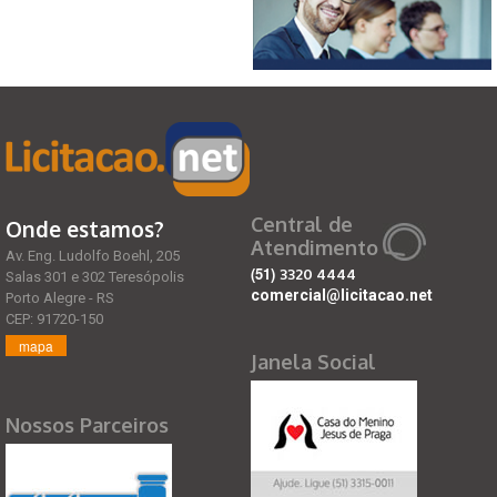
Central de
Onde estamos?
Atendimento
Av. Eng. Ludolfo Boehl, 205
(51)
3320 4444
Salas 301 e 302 Teresópolis
comercial@licitacao.net
Porto Alegre - RS
CEP: 91720-150
mapa
Janela Social
Nossos Parceiros