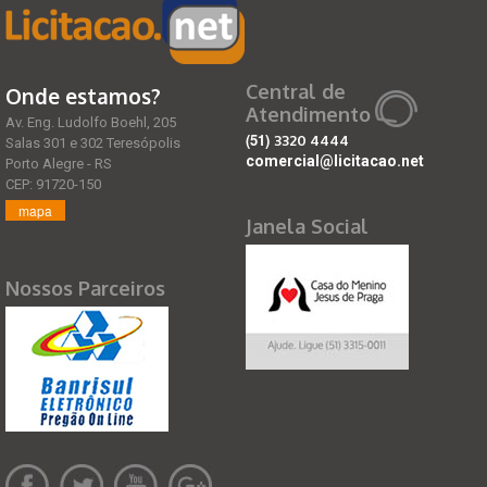
Central de
Onde estamos?
Atendimento
Av. Eng. Ludolfo Boehl, 205
(51)
3320 4444
Salas 301 e 302 Teresópolis
comercial@licitacao.net
Porto Alegre - RS
CEP: 91720-150
mapa
Janela Social
Nossos Parceiros