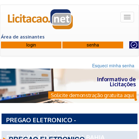
Toggl
naviga
Área de assinantes
Esqueci minha senha
Informativo de
Licitações
Solicite demonstração gratuita aqui
PREGAO ELETRONICO -
19075PE0322026/2026 - FUNDO ESTADUAL
DE SAUDE DO ESTADO DA BAHIA
PREGAO ELETRONICO