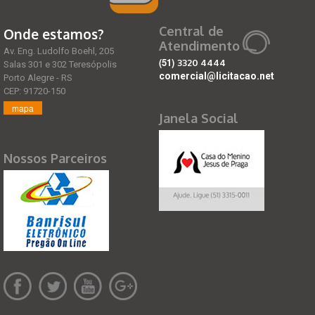
Central de
Onde estamos?
Atendimento
Av. Eng. Ludolfo Boehl, 205
(51)
3320 4444
Salas 301 e 302 Teresópolis
comercial@licitacao.net
Porto Alegre - RS
CEP: 91720-150
mapa
Janela Social
Nossos Parceiros