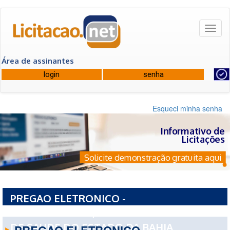
Toggl
naviga
Área de assinantes
Esqueci minha senha
Informativo de
Licitações
Solicite demonstração gratuita aqui
PREGAO ELETRONICO -
19085PE0392026/2026 - FUNDO ESTADUAL
DE SAUDE DO ESTADO DA BAHIA
PREGAO ELETRONICO