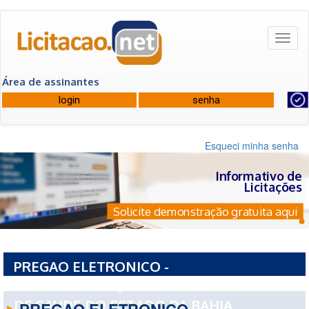
Toggl
naviga
Área de assinantes
Esqueci minha senha
Informativo de
Licitações
Solicite demonstração gratuita aqui
PREGAO ELETRONICO -
19180PE1062026/2026 - FUNDO ESTADUAL
DE SAUDE DO ESTADO DA BAHIA
PREGAO ELETRONICO