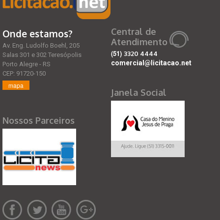
Central de
Onde estamos?
Atendimento
Av. Eng. Ludolfo Boehl, 205
(51)
3320 4444
Salas 301 e 302 Teresópolis
comercial@licitacao.net
Porto Alegre - RS
CEP: 91720-150
mapa
Janela Social
Nossos Parceiros